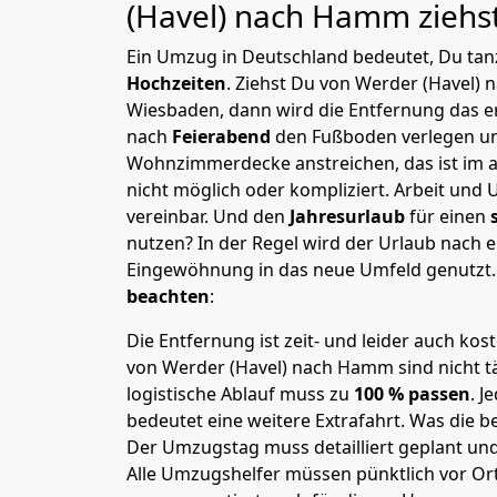
(Havel) nach Hamm
ziehs
Ein Umzug in Deutschland bedeutet, Du tanz
Hochzeiten
. Ziehst Du von Werder (Havel)
Wiesbaden, dann wird die Entfernung das e
nach
Feierabend
den Fußboden verlegen un
Wohnzimmerdecke anstreichen, das ist im a
nicht möglich oder kompliziert.
Arbeit und 
vereinbar. Und den
Jahresurlaub
für einen
nutzen? In der Regel wird der Urlaub nach
Eingewöhnung in das neue Umfeld genutzt
beachten
:
Die Entfernung ist zeit- und leider auch kos
von Werder (Havel) nach Hamm sind nicht tä
logistische Ablauf muss zu
100 % passen
. 
bedeutet eine weitere Extrafahrt. Was die be
Der Umzugstag muss detailliert geplant un
Alle Umzugshelfer müssen pünktlich vor Ort