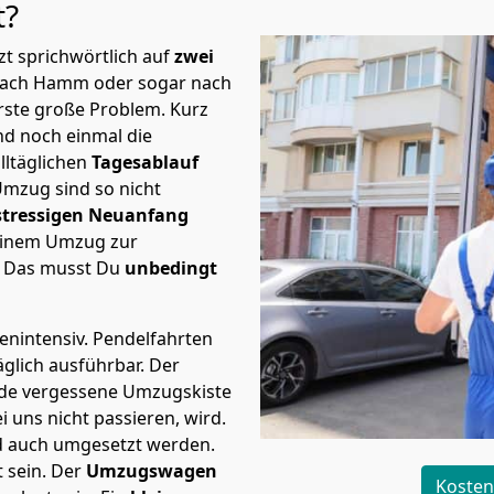
t?
t sprichwörtlich auf
zwei
 nach Hamm oder sogar nach
rste große Problem.
Kurz
d noch einmal die
lltäglichen
Tagesablauf
Umzug sind so nicht
stressigen Neuanfang
 einem Umzug zur
. Das musst Du
unbedingt
tenintensiv. Pendelfahrten
glich ausführbar.
Der
Jede vergessene Umzugskiste
i uns nicht passieren, wird.
d auch umgesetzt werden.
 sein. Der
Umzugswagen
Kosten