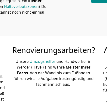
elegt sein. Ein
kleiner
den
Halteverbotszonen
? Du
annst noch nicht einmal
Renovierungsarbeiten?
Unsere
Umzugshelfer
und Handwerker in
Werder (Havel) sind wahre
Meister ihres
S
Fachs
. Von der Wand bis zum Fußboden
u
r.
führen wir alle Aufgaben kostengünstig und
(
en
fachmännisch aus.
k
und
fü
el)
st