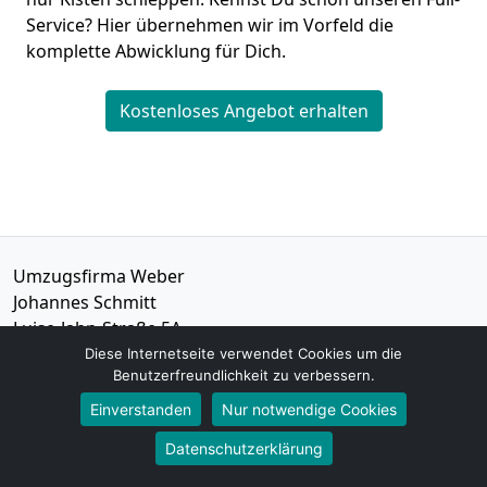
Service? Hier übernehmen wir im Vorfeld die
komplette Abwicklung für Dich.
Kostenloses Angebot erhalten
Umzugsfirma Weber
Johannes Schmitt
Luise-Jahn-Straße 5A
14542
Werder (Havel)
Diese Internetseite verwendet Cookies um die
Benutzerfreundlichkeit zu verbessern.
Tel.:
01579-2621473
Einverstanden
Nur notwendige Cookies
E-Mail:
info@umzugsfirma-weber.de
Datenschutzerklärung
Öffnungszeiten:
Mo - Sa: 07:00 - 17:00 Uhr