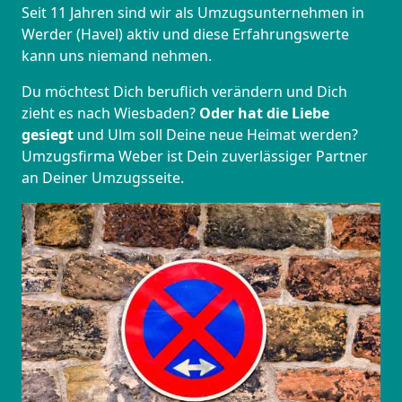
Seit 11 Jahren sind wir als Umzugsunternehmen in
Werder (Havel) aktiv und diese Erfahrungswerte
kann uns niemand nehmen.
Du möchtest Dich beruflich verändern und Dich
zieht es nach Wiesbaden?
Oder hat die Liebe
gesiegt
und Ulm soll Deine neue Heimat werden?
Umzugsfirma Weber ist Dein zuverlässiger Partner
an Deiner Umzugsseite.