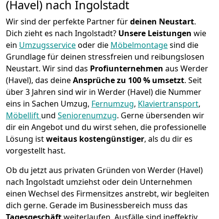
(Havel) nach Ingolstadt
Wir sind der perfekte Partner für
deinen Neustart
.
Dich zieht es nach Ingolstadt?
Unsere Leistungen
wie
ein
Umzugsservice
oder die
Möbelmontage
sind die
Grundlage für deinen stressfreien und reibungslosen
Neustart.
Wir sind das
Profiunternehmen
aus Werder
(Havel), das deine
Ansprüche zu 100 % umsetzt
. Seit
über 3 Jahren sind wir in Werder (Havel) die Nummer
eins in Sachen Umzug,
Fernumzug
,
Klaviertransport
,
Möbellift
und
Seniorenumzug
.
Gerne übersenden wir
dir ein Angebot und du wirst sehen, die professionelle
Lösung ist
weitaus kostengünstiger
, als du dir es
vorgestellt hast.
Ob du jetzt aus privaten Gründen von Werder (Havel)
nach Ingolstadt umziehst oder dein Unternehmen
einen Wechsel des Firmensitzes anstrebt, wir begleiten
dich gerne. Gerade im Businessbereich muss das
Tagesgeschäft
weiterlaufen, Ausfälle sind ineffektiv